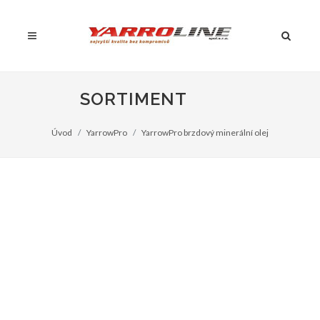
SORTIMENT
Úvod
YarrowPro
YarrowPro brzdový minerální olej