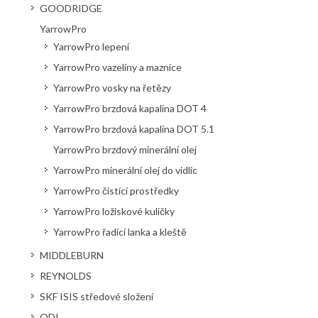
GOODRIDGE
YarrowPro
YarrowPro lepení
YarrowPro vazeliny a maznice
YarrowPro vosky na řetězy
YarrowPro brzdová kapalina DOT 4
YarrowPro brzdová kapalina DOT 5.1
YarrowPro brzdový minerální olej
YarrowPro minerální olej do vidlic
YarrowPro čistící prostředky
YarrowPro ložiskové kuličky
YarrowPro řadící lanka a kleště
MIDDLEBURN
REYNOLDS
SKF ISIS středové složení
ODI