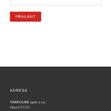
PŘIHLÁSIT
ADRESA
YARROLINE spol. s r.o.
Hlavní 57/10