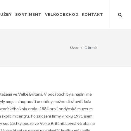
LUŽBY
SORTIMENT
VELKOOBCHOD
KONTAKT
Úvod
O firmě
tážemi ve Velké Británii. V počátcích byla náplní mé
 byly moje schopnosti oceněny možností stavět kola
historického kola z roku 1884 pro Londýnské muzeum.
kolícím centru. Po založení firmy v roku 1991 jsem
y součástky pouze ve Velké Británii. Levná výroba na
 Mé zaměření se pouze na nejvyšší kvalitu mě vedlo