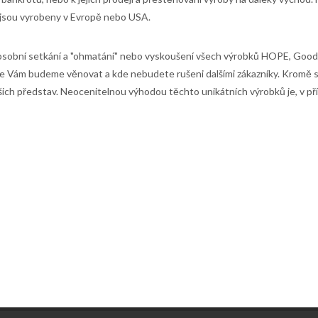
nejsou vyrobeny v Evropě nebo USA.
osobní setkání a "ohmatání" nebo vyskoušení všech výrobků HOPE, Goodri
ze Vám budeme věnovat a kde nebudete rušeni dalšími zákazníky. Krom
ich představ. Neocenitelnou výhodou těchto unikátních výrobků je, v pří