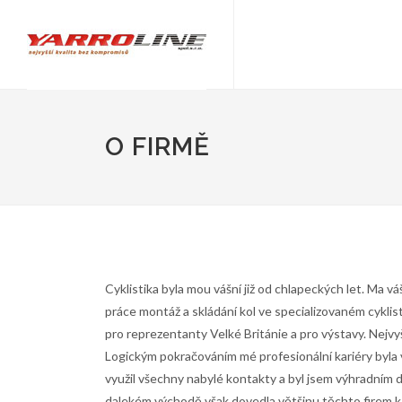
O FIRMĚ
Cyklistika byla mou vášní již od chlapeckých let. Ma v
práce montáž a skládání kol ve specializovaném cykli
pro reprezentanty Velké Británie a pro výstavy. Nejv
Logickým pokračováním mé profesionální kariéry byla 
využil všechny nabylé kontakty a byl jsem výhradním d
dalekém východě však dovedla většinu těchto firem k 