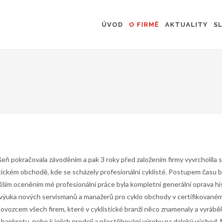
ÚVOD
O FIRMĚ
AKTUALITY
S
ášeň pokračovala závoděním a pak 3 roky před založením firmy vyvrcholila s
stickém obchodě, kde se scházely profesionální cyklisté. Postupem času
yšším oceněním mé profesionální práce byla kompletní generální oprava 
výuka nových servismanů a manažerů pro cyklo obchody v certifikovaném š
ovozcem všech firem, které v cyklistické branži něco znamenaly a vyráběl
bankrotu, nebo k jejich prodeji a přestěhování výroby na daleký východ.