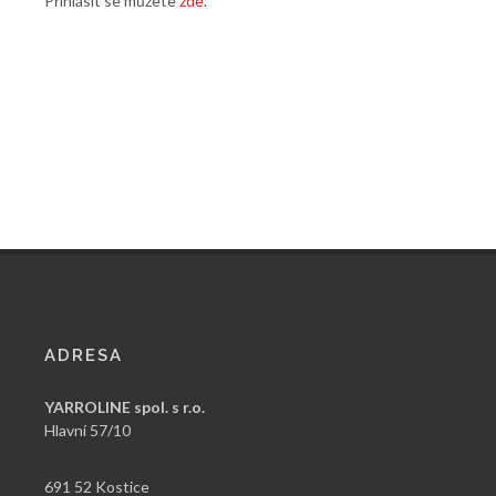
Přihlásit se můžete
zde
.
ADRESA
YARROLINE spol. s r.o.
Hlavní 57/10
691 52 Kostice