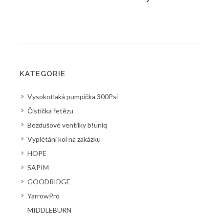
KATEGORIE
Vysokotlaká pumpička 300Psi
Čistička řetězu
Bezdušové ventilky b!uniq
Vyplétání kol na zakázku
HOPE
SAPIM
GOODRIDGE
YarrowPro
MIDDLEBURN