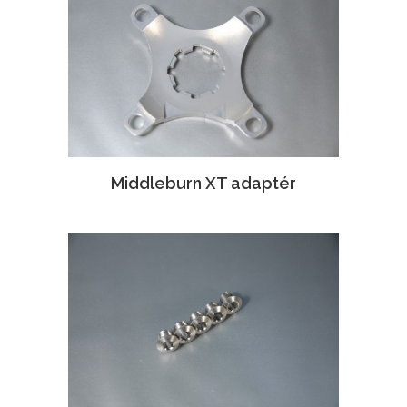
Middleburn XT adaptér