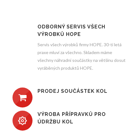
ODBORNÝ SERVIS VŠECH
VÝROBKŮ HOPE
Servis všech výrobků firmy HOPE. 30-ti letá
praxe mluví za všechno. Skladem máme
všechny náhradní součástky na většinu dosut
vyráběných produktů HOPE.
PRODEJ SOUČÁSTEK KOL
VÝROBA PŘÍPRAVKŮ PRO
ÚDRŽBU KOL