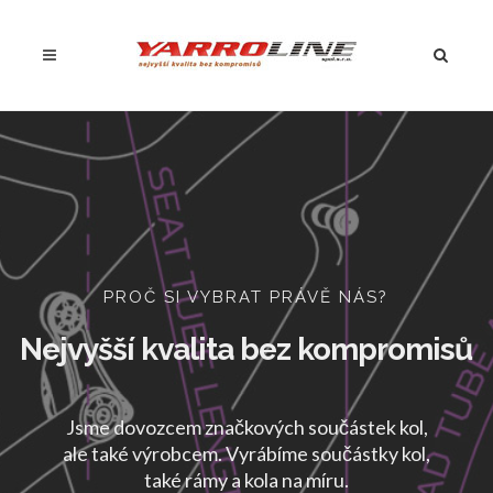
PROČ SI VYBRAT PRÁVĚ NÁS?
Nejvyšší kvalita bez kompromisů
Jsme dovozcem značkových součástek kol,
ale také výrobcem. Vyrábíme součástky kol,
také rámy a kola na míru.