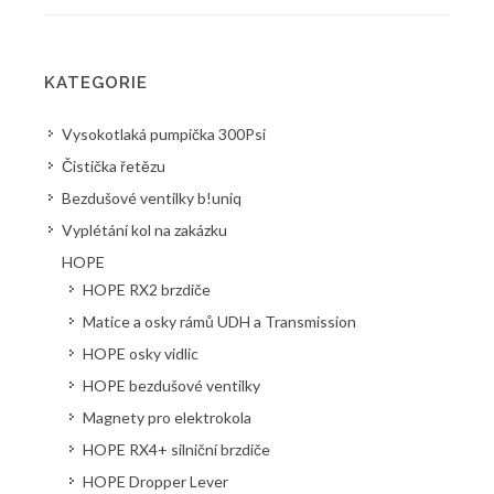
KATEGORIE
Vysokotlaká pumpička 300Psi
Čistička řetězu
Bezdušové ventilky b!uniq
Vyplétání kol na zakázku
HOPE
HOPE RX2 brzdiče
Matice a osky rámů UDH a Transmission
HOPE osky vidlic
HOPE bezdušové ventilky
Magnety pro elektrokola
HOPE RX4+ silniční brzdiče
HOPE Dropper Lever