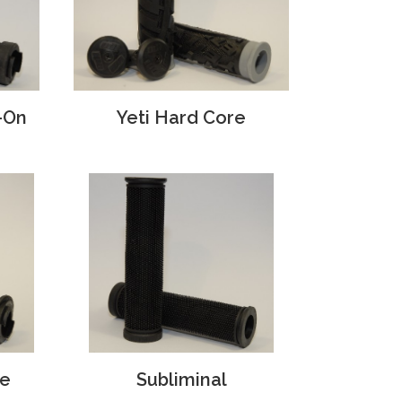
k-On
Yeti Hard Core
ee
Subliminal