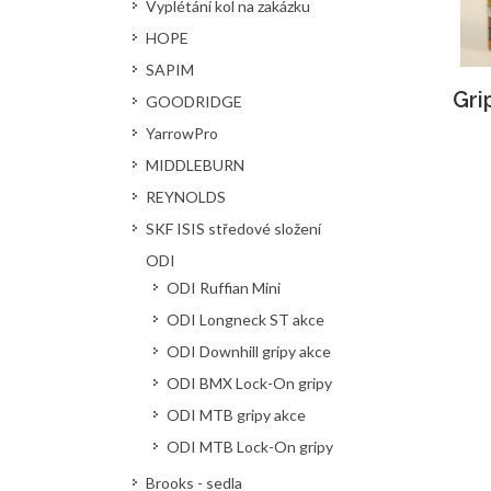
Vyplétání kol na zakázku
HOPE
SAPIM
Gri
GOODRIDGE
YarrowPro
MIDDLEBURN
REYNOLDS
SKF ISIS středové složení
ODI
ODI Ruffian Mini
ODI Longneck ST akce
ODI Downhill gripy akce
ODI BMX Lock-On gripy
ODI MTB gripy akce
ODI MTB Lock-On gripy
Brooks - sedla