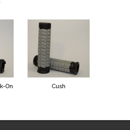
n
ck-On
Cush