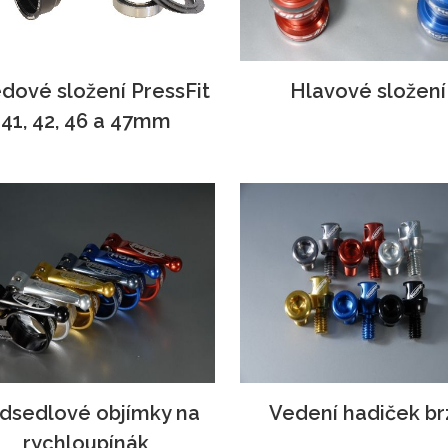
edové složení PressFit
Hlavové složení
41, 42, 46 a 47mm
dsedlové objímky na
Vedení hadiček br
rychloupínák