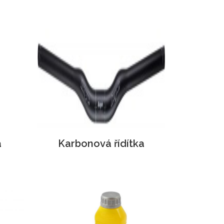
á
Karbonová řídítka