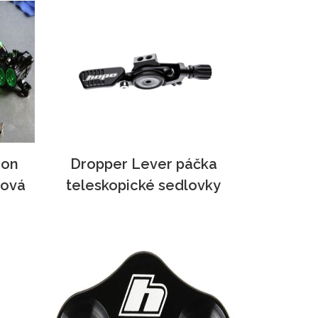
ion
Dropper Lever páčka
čová
teleskopické sedlovky