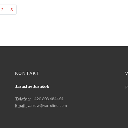
2
3
KONTAKT
Jaroslav Jurášek
P
Telefon:
+420 603 484464
Email:
yarrow@yarroline.com