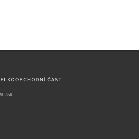
VELKOOBCHODNÍ ČÁST
řihlásit