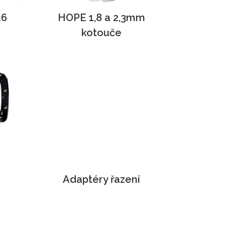
16
HOPE 1,8 a 2,3mm
kotouče
Adaptéry řazení