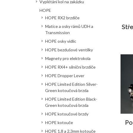
Vyplétání kol na zakázku
HOPE
HOPE RX2 brzdiče
Stř
Matice a osky rámů UDH a
Transmission
HOPE osky vidlic
HOPE bezdušové ventilky
Magnety pro elektrokola
HOPE RX4+ silniční brzdiče
HOPE Dropper Lever
HOPE Limited Edition Silver-
Green kotoučová brzda
HOPE Limited Edition Black-
Green kotoučová brzda
HOPE kotoučové brzdy
Po
HOPE kotouče
HOPE 1,8 a 2,3mm kotouče