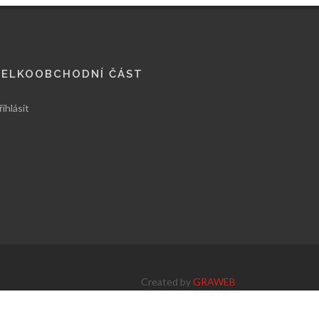
VELKOOBCHODNÍ ČÁST
řihlásit
Created by
GRAWEB