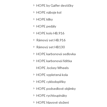
HOPE by Galfer destičky
HOPE náboje kol
HOPE kliky
HOPE pedály
HOPE kolo HB.916
Rámový set HB.916
Rámový set HB130
HOPE karbonová sedlovka
HOPE karbonová řídítka
HOPE Jockey Wheels
HOPE vypletená kola
HOPE cyklodoplňky
HOPE podsedlové objímky
HOPE rychloupínáky
HOPE hlavové složení