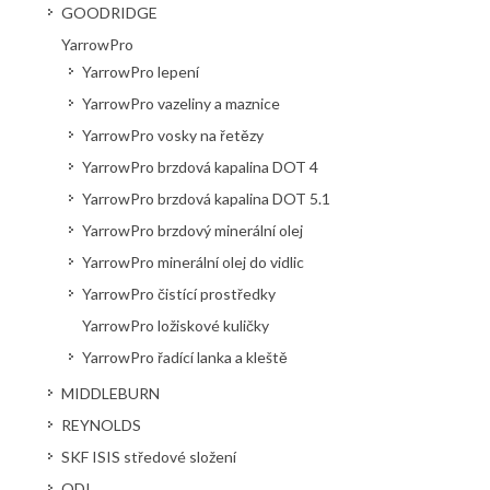
GOODRIDGE
YarrowPro
YarrowPro lepení
YarrowPro vazeliny a maznice
YarrowPro vosky na řetězy
YarrowPro brzdová kapalina DOT 4
YarrowPro brzdová kapalina DOT 5.1
YarrowPro brzdový minerální olej
YarrowPro minerální olej do vidlic
YarrowPro čistící prostředky
YarrowPro ložiskové kuličky
YarrowPro řadící lanka a kleště
MIDDLEBURN
REYNOLDS
SKF ISIS středové složení
ODI