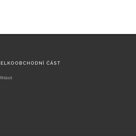
VELKOOBCHODNÍ ČÁST
řihlásit