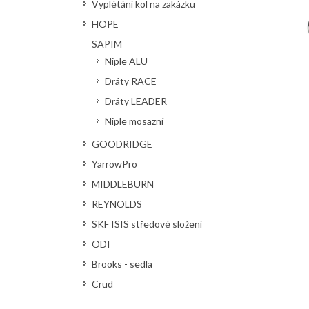
Vyplétání kol na zakázku
HOPE
SAPIM
Niple ALU
Dráty RACE
Dráty LEADER
Niple mosazní
GOODRIDGE
YarrowPro
MIDDLEBURN
REYNOLDS
SKF ISIS středové složení
ODI
Brooks - sedla
Crud