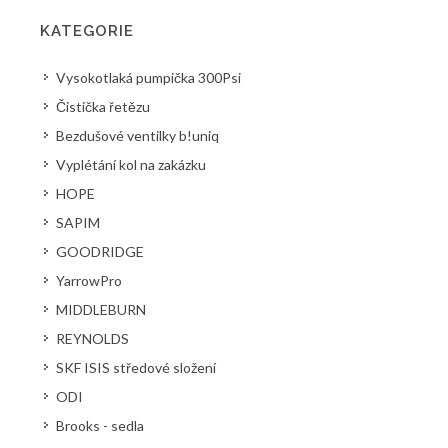
KATEGORIE
Vysokotlaká pumpička 300Psi
Čistička řetězu
Bezdušové ventilky b!uniq
Vyplétání kol na zakázku
HOPE
SAPIM
GOODRIDGE
YarrowPro
MIDDLEBURN
REYNOLDS
SKF ISIS středové složení
ODI
Brooks - sedla