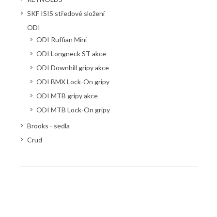
SKF ISIS středové složení
ODI
ODI Ruffian Mini
ODI Longneck ST akce
ODI Downhill gripy akce
ODI BMX Lock-On gripy
ODI MTB gripy akce
ODI MTB Lock-On gripy
Brooks - sedla
Crud