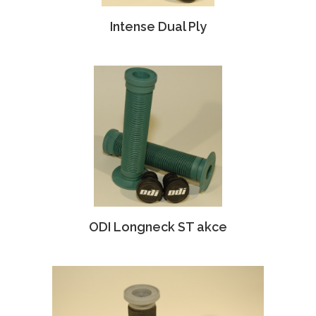
Intense Dual Ply
ODI Longneck ST akce