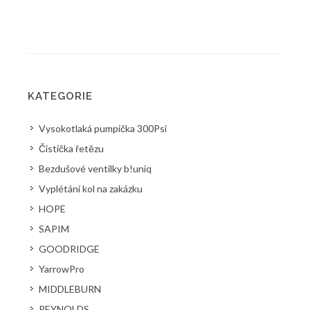
KATEGORIE
Vysokotlaká pumpička 300Psi
Čistička řetězu
Bezdušové ventilky b!uniq
Vyplétání kol na zakázku
HOPE
SAPIM
GOODRIDGE
YarrowPro
MIDDLEBURN
REYNOLDS