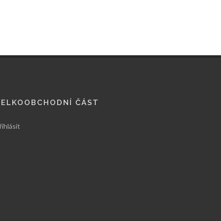
VELKOOBCHODNÍ ČÁST
řihlásit