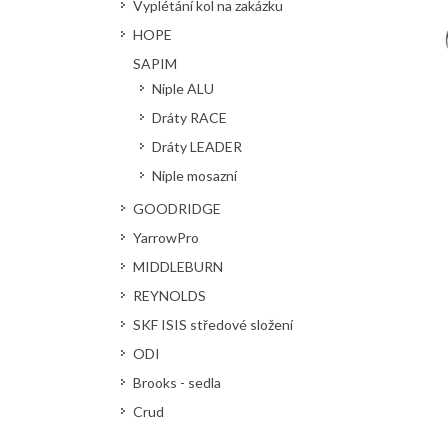
Vyplétání kol na zakázku
HOPE
SAPIM
Niple ALU
Dráty RACE
Dráty LEADER
Niple mosazní
GOODRIDGE
YarrowPro
MIDDLEBURN
REYNOLDS
SKF ISIS středové složení
ODI
Brooks - sedla
Crud