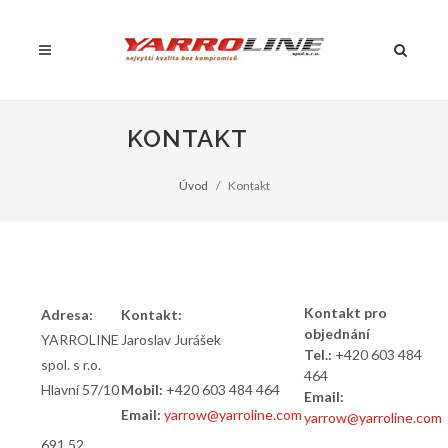
KONTAKT
Úvod
Kontakt
Kontakt pro
Adresa:
Kontakt:
objednání
YARROLINE
Jaroslav Jurášek
Tel.:
+420 603 484
spol. s r.o.
464
Hlavní 57/10
Mobil:
+420 603 484 464
Email:
Email:
yarrow@yarroline.com
yarrow@yarroline.com
691 52