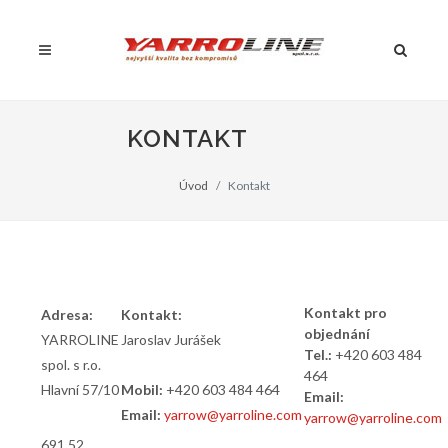
KONTAKT
Úvod
Kontakt
Kontakt pro
Adresa:
Kontakt:
objednání
YARROLINE
Jaroslav Jurášek
Tel.:
+420 603 484
spol. s r.o.
464
Hlavní 57/10
Mobil:
+420 603 484 464
Email:
Email:
yarrow@yarroline.com
yarrow@yarroline.com
691 52