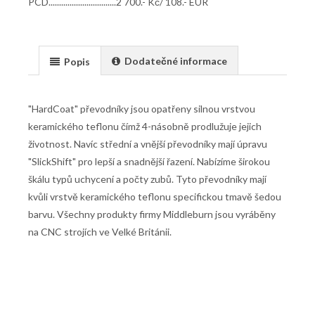
PCD................................2 700.- Kč/ 108.- EUR
Dodatečné informace
Popis
"HardCoat" převodníky jsou opatřeny silnou vrstvou
keramického teflonu čímž 4-násobně prodlužuje jejich
životnost. Navíc střední a vnější převodníky mají úpravu
"SlickShift" pro lepší a snadnější řazení. Nabízíme širokou
škálu typů uchycení a počty zubů. Tyto převodníky mají
kvůli vrstvě keramického teflonu specifickou tmavě šedou
barvu. Všechny produkty firmy Middleburn jsou vyráběny
na CNC strojích ve Velké Británii.