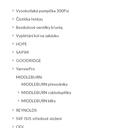
Vysokotlaká pumpička 300Psi
Čistička řetězu
Bezdušové ventilky b!uniq
Vyplétání kol na zakázku
HOPE
SAPIM
GOODRIDGE
YarrowPro
MIDDLEBURN
MIDDLEBURN převodníky
MIDDLEBURN cyklodoplňky
MIDDLEBURN kliky
REYNOLDS
SKF ISIS středové složení
ODI