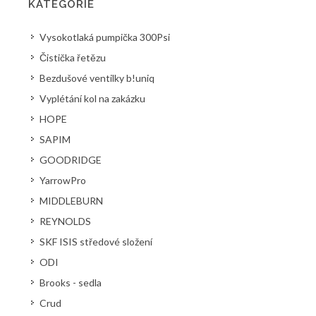
KATEGORIE
Vysokotlaká pumpička 300Psi
Čistička řetězu
Bezdušové ventilky b!uniq
Vyplétání kol na zakázku
HOPE
SAPIM
GOODRIDGE
YarrowPro
MIDDLEBURN
REYNOLDS
SKF ISIS středové složení
ODI
Brooks - sedla
Crud