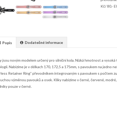
Kč/ 80.- 
Dodatečné informace
Popis
ky jsou novým modelem určený pro silniční kola. Nízká hmotnost a vysok
logii. Nabízíme je v délkach 170, 172,5 a 175mm, s pavoukem na jedno n
rless Retainer Ring” převodníkem integrovaným s pavoukem s počtem zub
uchou výměnou pavouků a osek. Kliky nabízíme v černé, červené, modré, o
níky pouze v černé.