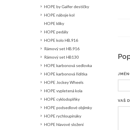
HOPE by Galfer destičky
HOPE náboje kol
HOPE kliky
HOPE pedály
HOPE kolo HB.916
Rámový set HB.916
Pop
Rámový set HB130
HOPE karbonová sedlovka
HOPE karbonová řídítka
JMÉN
HOPE Jockey Wheels
HOPE vypletená kola
HOPE cyklodoplňky
VAŠ 
HOPE podsedlové objímky
HOPE rychloupínáky
HOPE hlavové složení