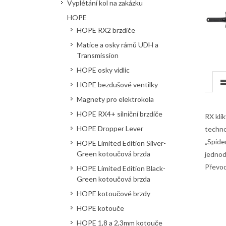
Vyplétání kol na zakázku
HOPE
HOPE RX2 brzdiče
Matice a osky rámů UDH a
Transmission
HOPE osky vidlic
HOPE bezdušové ventilky
Magnety pro elektrokola
HOPE RX4+ silniční brzdiče
RX kli
HOPE Dropper Lever
techno
„Spide
HOPE Limited Edition Silver-
Green kotoučová brzda
jednod
Převod
HOPE Limited Edition Black-
Green kotoučová brzda
HOPE kotoučové brzdy
HOPE kotouče
HOPE 1,8 a 2,3mm kotouče