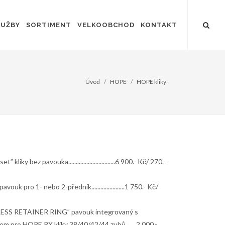
LUŽBY
SORTIMENT
VELKOOBCHOD
KONTAKT
Úvod
HOPE
HOPE kliky
” kliky bez pavouka...............................6 900.- Kč/ 270.-
vouk pro 1- nebo 2-předník......................1 750.- Kč/
ESS RETAINER RING” pavouk integrovaný s
m pro HOPE RX kliky 38/40/42/44 zubů.......2 000.-