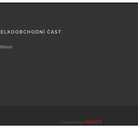
VELKOOBCHODNÍ ČÁST
řihlásit
Created by
GRAWEB