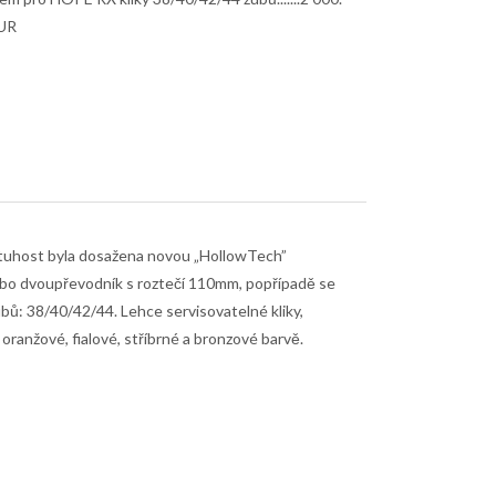
EUR
á tuhost byla dosažena novou „HollowTech”
ebo dvoupřevodník s roztečí 110mm, popřípadě se
ů: 38/40/42/44. Lehce servisovatelné kliky,
ranžové, fialové, stříbrné a bronzové barvě.