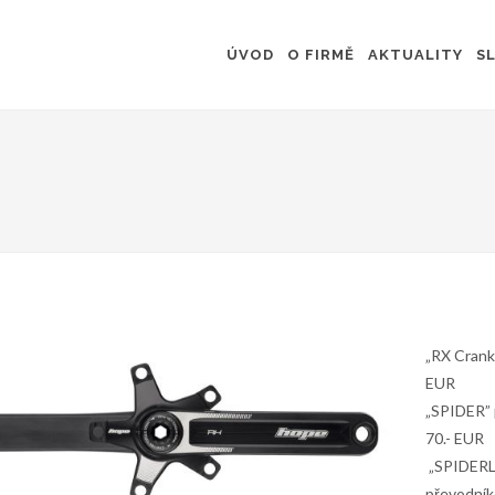
ÚVOD
O FIRMĚ
AKTUALITY
S
„RX Crankset
EUR
„SPIDER” pa
70.- EUR
„SPIDERL
převodníke