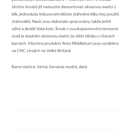
těchto šroubů již nemusíte demontovat okrasnou matici z
klik, jednoduše imbusovým klíčem ztáhněte kliku bez použití
ztahováků. Navíc jsou dokonale spracovány, takže ještě
oživý a zkrášlí Vaše kolo. Šroub z vysokopevnostní nerezové
oceli je doplněn okrasnou maticí ze slitin hliníku v různých
barvách. Všechny produkty firmy Middleburn jsou vyráběny
na CNC strojích ve Velké Británii.
Barvy matice: černá, červená, modrá, zlatá