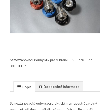
Samoztahovací šrouby klik pro 4-hran/ISIS......770.- Kč/
30.80 EUR
Dodatečné informace
Popis
Samoztahovací šrouby jsou praktickým a nepostrádatelný
pomocník při demontáži klik z 4-hranných os. Po monáži