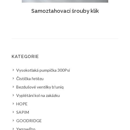
Samoztahovací šrouby klik
KATEGORIE
Vysokotlaká pumpička 300Psi
Čistička řetězu
Bezdušové ventilky b!uniq
Vyplétání kol na zakázku
HOPE
SAPIM
GOODRIDGE
YarrowPro