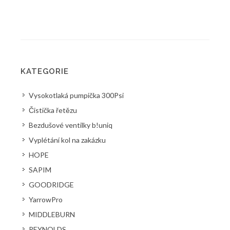
KATEGORIE
Vysokotlaká pumpička 300Psi
Čistička řetězu
Bezdušové ventilky b!uniq
Vyplétání kol na zakázku
HOPE
SAPIM
GOODRIDGE
YarrowPro
MIDDLEBURN
REYNOLDS