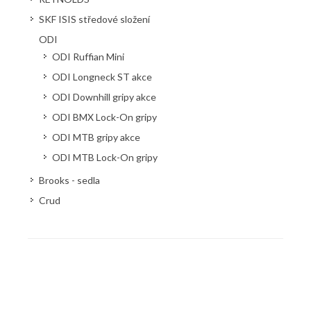
SKF ISIS středové složení
ODI
ODI Ruffian Mini
ODI Longneck ST akce
ODI Downhill gripy akce
ODI BMX Lock-On gripy
ODI MTB gripy akce
ODI MTB Lock-On gripy
Brooks - sedla
Crud