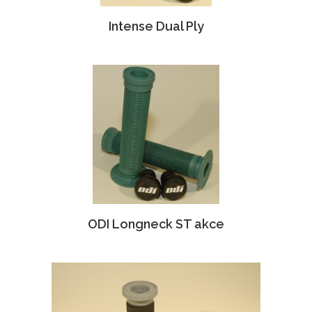
Intense Dual Ply
ODI Longneck ST akce