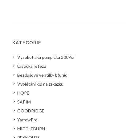
KATEGORIE
Vysokotlaká pumpička 300Psi
Čistička řetězu
Bezdušové ventilky b!uniq
Vyplétání kol na zakázku
HOPE
SAPIM
GOODRIDGE
YarrowPro
MIDDLEBURN
REYNOLDS