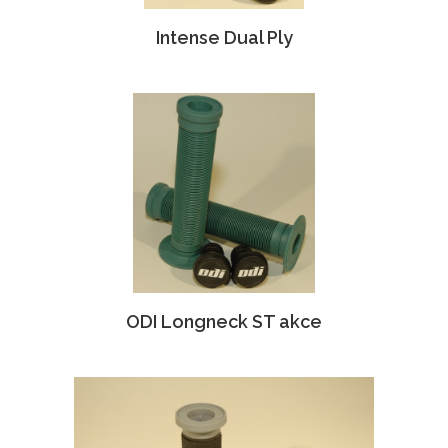
Intense Dual Ply
ODI Longneck ST akce