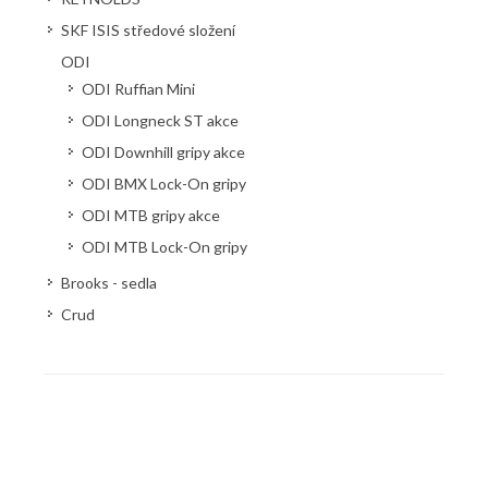
SKF ISIS středové složení
ODI
ODI Ruffian Mini
ODI Longneck ST akce
ODI Downhill gripy akce
ODI BMX Lock-On gripy
ODI MTB gripy akce
ODI MTB Lock-On gripy
Brooks - sedla
Crud