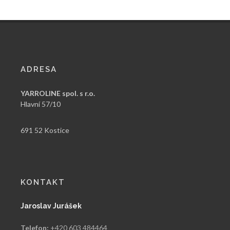
ADRESA
YARROLINE spol. s r.o.
Hlavní 57/10
691 52 Kostice
KONTAKT
Jaroslav Jurášek
Telefon:
+420 603 484464