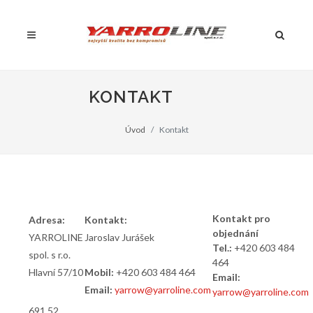
KONTAKT
Úvod
Kontakt
Kontakt pro
Adresa:
Kontakt:
objednání
YARROLINE
Jaroslav Jurášek
Tel.:
+420 603 484
spol. s r.o.
464
Hlavní 57/10
Mobil:
+420 603 484 464
Email:
Email:
yarrow@yarroline.com
yarrow@yarroline.com
691 52