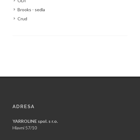
ODI
Brooks - sedla
Crud
ADRESA
YARROLINE spol. s r.o.
Hlavní 57/10