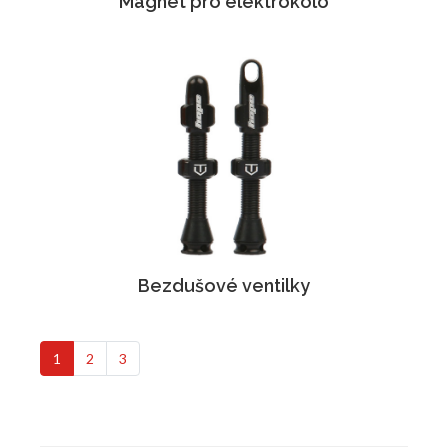
Magnet pro elektrokolo
Bezdušové ventilky
1
2
3