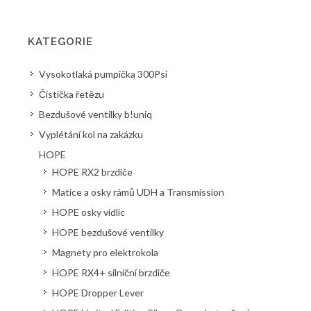
KATEGORIE
Vysokotlaká pumpička 300Psi
Čistička řetězu
Bezdušové ventilky b!uniq
Vyplétání kol na zakázku
HOPE
HOPE RX2 brzdiče
Matice a osky rámů UDH a Transmission
HOPE osky vidlic
HOPE bezdušové ventilky
Magnety pro elektrokola
HOPE RX4+ silniční brzdiče
HOPE Dropper Lever