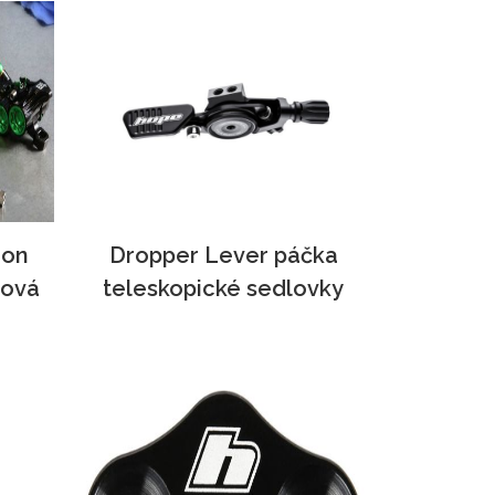
ion
Dropper Lever páčka
čová
teleskopické sedlovky