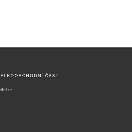
VELKOOBCHODNÍ ČÁST
řihlásit