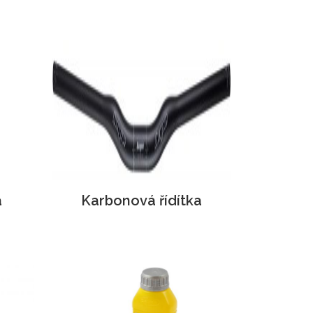
á
Karbonová řídítka