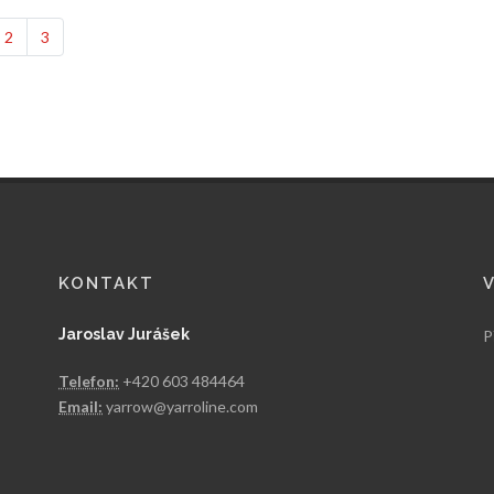
2
3
KONTAKT
Jaroslav Jurášek
P
Telefon:
+420 603 484464
Email:
yarrow@yarroline.com