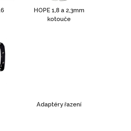
16
HOPE 1,8 a 2,3mm
kotouče
Adaptéry řazení