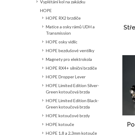
Vyplétání kol na zakázku
HOPE
HOPE RX2 brzdiče
Stř
Matice a osky rámů UDH a
Transmission
HOPE osky vidlic
HOPE bezdušové ventilky
Magnety pro elektrokola
HOPE RX4+ silniční brzdiče
HOPE Dropper Lever
HOPE Limited Edition Silver-
Green kotoučová brzda
HOPE Limited Edition Black-
Green kotoučová brzda
HOPE kotoučové brzdy
Po
HOPE kotouče
HOPE 1,8 a 2,3mm kotouče