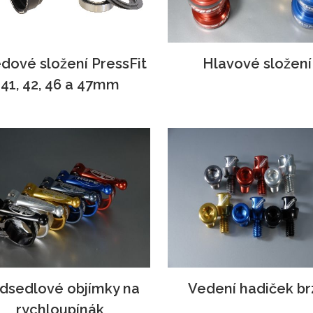
edové složení PressFit
Hlavové složení
41, 42, 46 a 47mm
dsedlové objímky na
Vedení hadiček br
rychloupínák