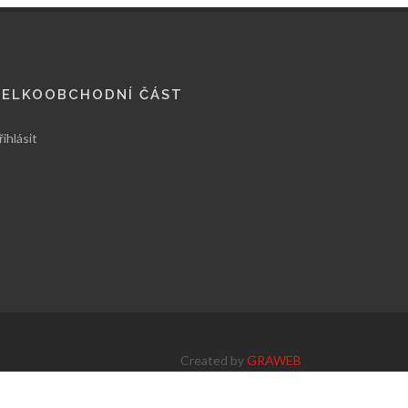
VELKOOBCHODNÍ ČÁST
řihlásit
Created by
GRAWEB