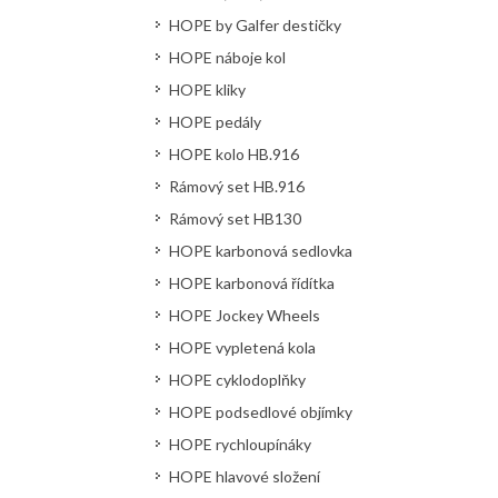
HOPE by Galfer destičky
HOPE náboje kol
HOPE kliky
HOPE pedály
HOPE kolo HB.916
Rámový set HB.916
Rámový set HB130
HOPE karbonová sedlovka
HOPE karbonová řídítka
HOPE Jockey Wheels
HOPE vypletená kola
HOPE cyklodoplňky
HOPE podsedlové objímky
HOPE rychloupínáky
HOPE hlavové složení