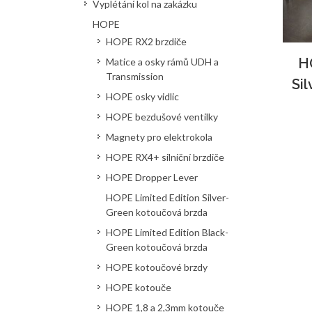
Vyplétání kol na zakázku
HOPE
HOPE RX2 brzdiče
H
Matice a osky rámů UDH a
Transmission
Si
HOPE osky vidlic
HOPE bezdušové ventilky
Magnety pro elektrokola
HOPE RX4+ silniční brzdiče
HOPE Dropper Lever
HOPE Limited Edition Silver-
Green kotoučová brzda
HOPE Limited Edition Black-
Green kotoučová brzda
HOPE kotoučové brzdy
HOPE kotouče
HOPE 1,8 a 2,3mm kotouče