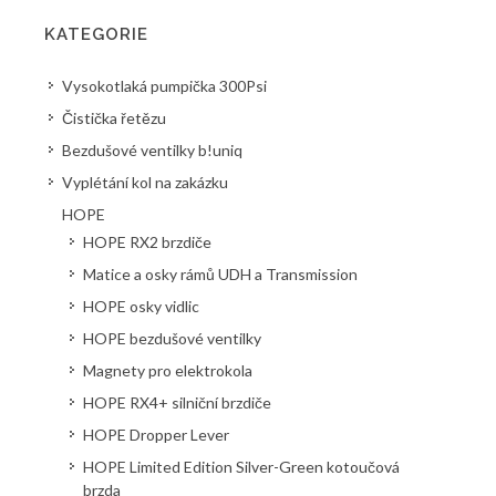
KATEGORIE
Vysokotlaká pumpička 300Psi
Čistička řetězu
Bezdušové ventilky b!uniq
Vyplétání kol na zakázku
HOPE
HOPE RX2 brzdiče
Matice a osky rámů UDH a Transmission
HOPE osky vidlic
HOPE bezdušové ventilky
Magnety pro elektrokola
HOPE RX4+ silniční brzdiče
HOPE Dropper Lever
HOPE Limited Edition Silver-Green kotoučová
brzda