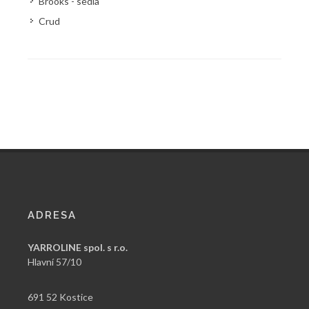
Brooks - sedla
Crud
ADRESA
YARROLINE spol. s r.o.
Hlavní 57/10
691 52 Kostice