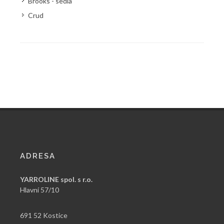
Brooks - sedla
Crud
ADRESA
YARROLINE spol. s r.o.
Hlavní 57/10
691 52 Kostice