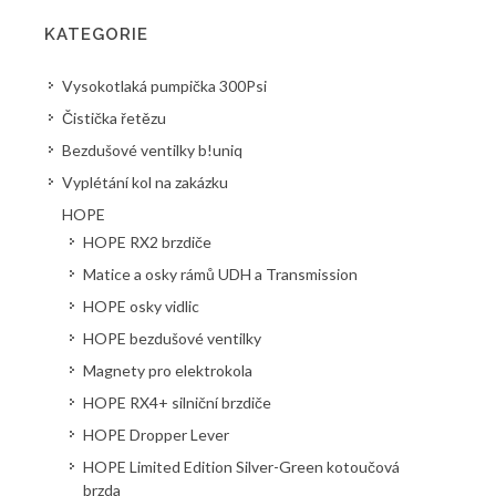
KATEGORIE
Vysokotlaká pumpička 300Psi
Čistička řetězu
Bezdušové ventilky b!uniq
Vyplétání kol na zakázku
HOPE
HOPE RX2 brzdiče
Matice a osky rámů UDH a Transmission
HOPE osky vidlic
HOPE bezdušové ventilky
Magnety pro elektrokola
HOPE RX4+ silniční brzdiče
HOPE Dropper Lever
HOPE Limited Edition Silver-Green kotoučová
brzda