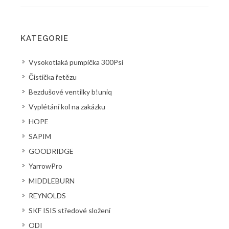
KATEGORIE
Vysokotlaká pumpička 300Psi
Čistička řetězu
Bezdušové ventilky b!uniq
Vyplétání kol na zakázku
HOPE
SAPIM
GOODRIDGE
YarrowPro
MIDDLEBURN
REYNOLDS
SKF ISIS středové složení
ODI