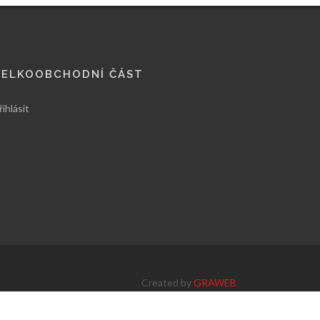
VELKOOBCHODNÍ ČÁST
řihlásit
Created by
GRAWEB