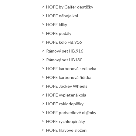
HOPE by Galfer destičky
HOPE náboje kol
HOPE kliky
HOPE pedály
HOPE kolo HB.916
Rámový set HB.916
Rámový set HB130
HOPE karbonová sedlovka
HOPE karbonová řídítka
HOPE Jockey Wheels
HOPE vypletená kola
HOPE cyklodoplňky
HOPE podsedlové objímky
HOPE rychloupínáky
HOPE hlavové složení