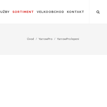
LUŽBY
SORTIMENT
VELKOOBCHOD
KONTAKT
Úvod
YarrowPro
YarrowPro lepení