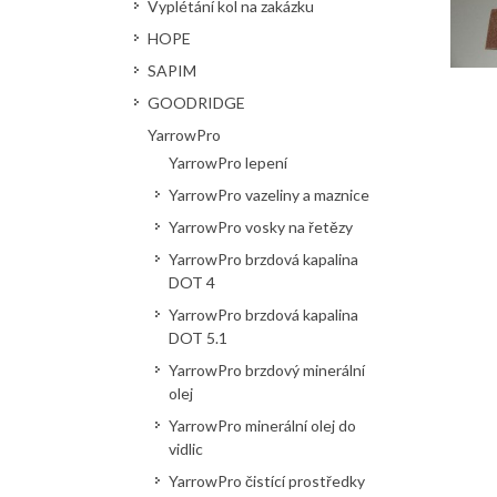
Vyplétání kol na zakázku
HOPE
SAPIM
GOODRIDGE
YarrowPro
YarrowPro lepení
YarrowPro vazeliny a maznice
YarrowPro vosky na řetězy
YarrowPro brzdová kapalina
DOT 4
YarrowPro brzdová kapalina
DOT 5.1
YarrowPro brzdový minerální
olej
YarrowPro minerální olej do
vidlic
YarrowPro čistící prostředky