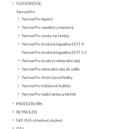
GOODRIDGE
YarrowPro
YarrowPro lepení
YarrowPro vazeliny a maznice
YarrowPro vosky na řetězy
YarrowPro brzdová kapalina DOT 4
YarrowPro brzdová kapalina DOT 5.1
YarrowPro brzdový minerální olej
YarrowPro minerální olej do vidlic
YarrowPro čistící prostředky
YarrowPro ložiskové kuličky
YarrowPro řadící lanka a kleště
MIDDLEBURN
REYNOLDS
SKF ISIS středové složení
ODI