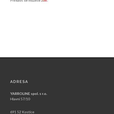
Přihlásit se můžete
zde
.
ADRESA
YARROLINE spol. s r.o.
Hlavní 57/10
691 52 Kostice