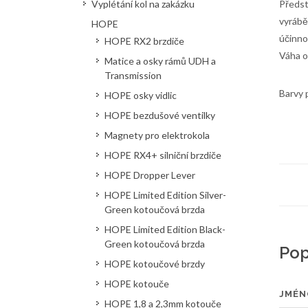
Vyplétání kol na zakázku
Předst
vyrábě
HOPE
účinno
HOPE RX2 brzdiče
Váha o
Matice a osky rámů UDH a
Transmission
Barvy 
HOPE osky vidlic
HOPE bezdušové ventilky
Magnety pro elektrokola
HOPE RX4+ silniční brzdiče
HOPE Dropper Lever
HOPE Limited Edition Silver-
Green kotoučová brzda
HOPE Limited Edition Black-
Green kotoučová brzda
Pop
HOPE kotoučové brzdy
HOPE kotouče
JMÉN
HOPE 1,8 a 2,3mm kotouče