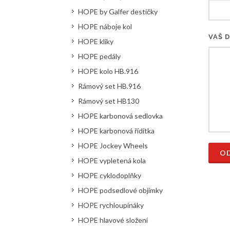
HOPE by Galfer destičky
HOPE náboje kol
VAŠ 
HOPE kliky
HOPE pedály
HOPE kolo HB.916
Rámový set HB.916
Rámový set HB130
HOPE karbonová sedlovka
HOPE karbonová řídítka
HOPE Jockey Wheels
OD
HOPE vypletená kola
HOPE cyklodoplňky
HOPE podsedlové objímky
HOPE rychloupínáky
HOPE hlavové složení