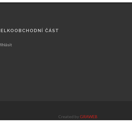
VELKOOBCHODNÍ ČÁST
řihlásit
Created by
GRAWEB