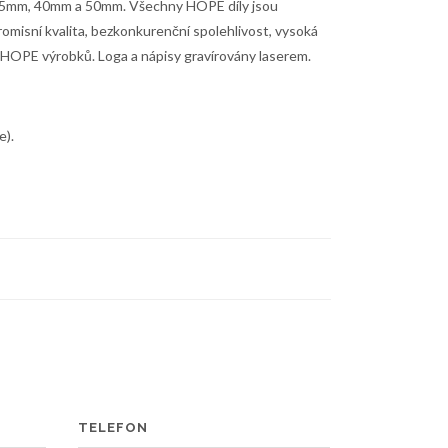
 35mm, 40mm a 50mm. Všechny HOPE díly jsou
romisní kvalita, bezkonkurenční spolehlivost, vysoká
 HOPE výrobků. Loga a nápisy gravírovány laserem.
e).
TELEFON