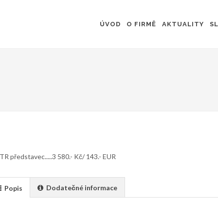
ÚVOD
O FIRMĚ
AKTUALITY
S
R představec.....3 580.- Kč/ 143.- EUR
Dodatečné informace
Popis