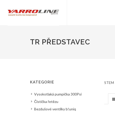
TR PŘEDSTAVEC
KATEGORIE
STEM T
Vysokotlaká pumpička 300Psi
Čistička řetězu
Bezdušové ventilky b!uniq