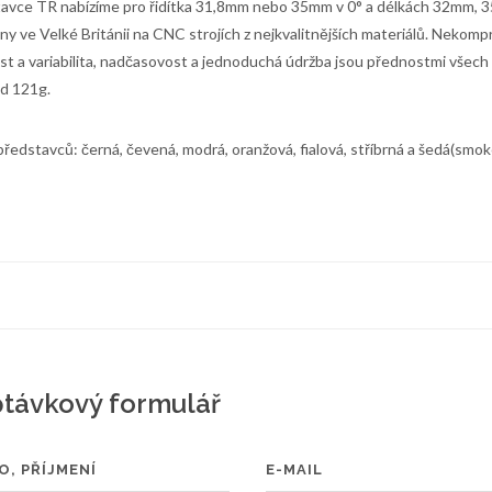
avce TR nabízíme pro řidítka 31,8mm nebo 35mm v 0° a délkách 32mm,
ny ve Velké Británii na CNC strojích z nejkvalitnějších materiálů. Nekomp
st a variabilita, nadčasovost a jednoduchá údržba jsou přednostmi všech
d 121g.
představců: černá, čevená, modrá, oranžová, fialová, stříbrná a šedá(smok
távkový formulář
O, PŘÍJMENÍ
E-MAIL