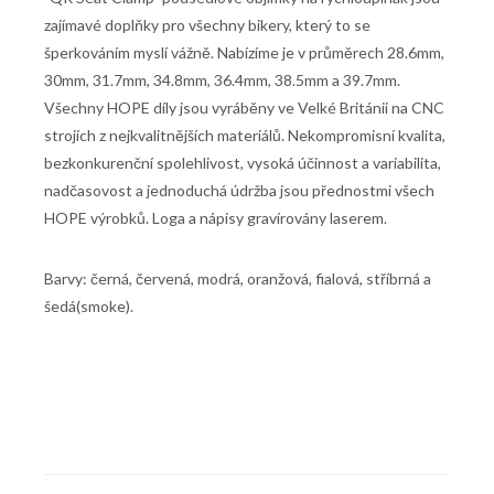
zajímavé doplňky pro všechny bikery, který to se
šperkováním myslí vážně. Nabízíme je v průměrech 28.6mm,
30mm, 31.7mm, 34.8mm, 36.4mm, 38.5mm a 39.7mm.
Všechny HOPE díly jsou vyráběny ve Velké Británii na CNC
strojích z nejkvalitnějších materiálů. Nekompromisní kvalita,
bezkonkurenční spolehlivost, vysoká účinnost a variabilita,
nadčasovost a jednoduchá údržba jsou přednostmi všech
HOPE výrobků. Loga a nápisy gravírovány laserem.
Barvy: černá, červená, modrá, oranžová, fialová, stříbrná a
šedá(smoke).