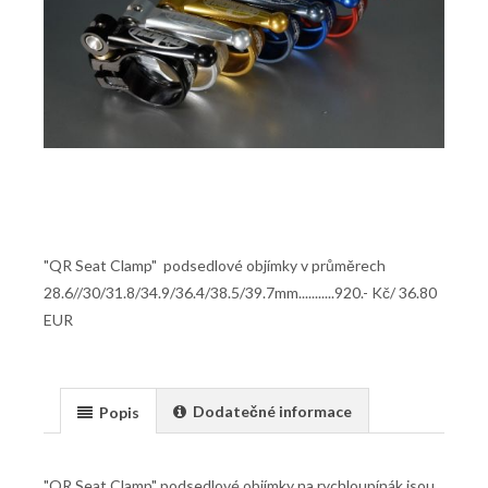
"QR Seat Clamp" podsedlové objímky v průměrech
28.6//30/31.8/34.9/36.4/38.5/39.7mm...........920.- Kč/ 36.80
EUR
Dodatečné informace
Popis
"QR Seat Clamp" podsedlové objímky na rychloupínák jsou