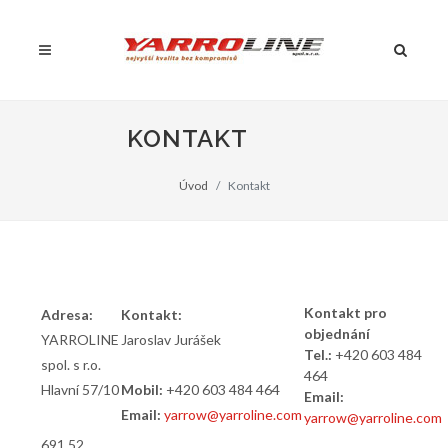
KONTAKT
Úvod
Kontakt
Kontakt pro
Adresa:
Kontakt:
objednání
YARROLINE
Jaroslav Jurášek
Tel.:
+420 603 484
spol. s r.o.
464
Hlavní 57/10
Mobil:
+420 603 484 464
Email:
Email:
yarrow@yarroline.com
yarrow@yarroline.com
691 52