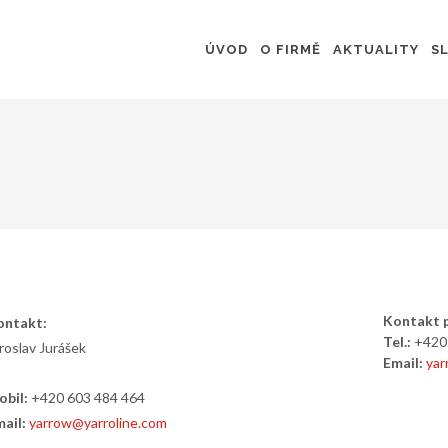
ÚVOD
O FIRMĚ
AKTUALITY
S
Kontakt 
ontakt:
Tel.:
+420 
roslav Jurášek
Email:
yar
bil:
+420 603 484 464
mail:
yarrow@yarroline.com