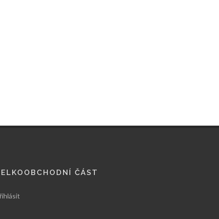
VELKOOBCHODNÍ ČÁST
řihlásit