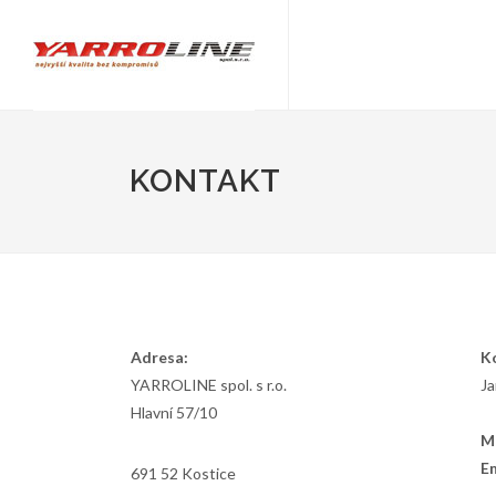
KONTAKT
Adresa:
K
YARROLINE spol. s r.o.
Ja
Hlavní 57/10
Mo
E
691 52 Kostice