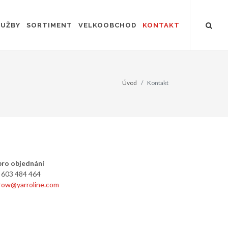
LUŽBY
SORTIMENT
VELKOOBCHOD
KONTAKT
Úvod
Kontakt
pro objednání
603 484 464
row@yarroline.com