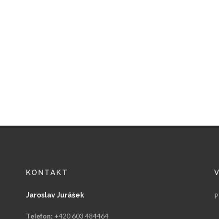
KONTAKT
Jaroslav Jurášek
P
Telefon:
+420 603 484464