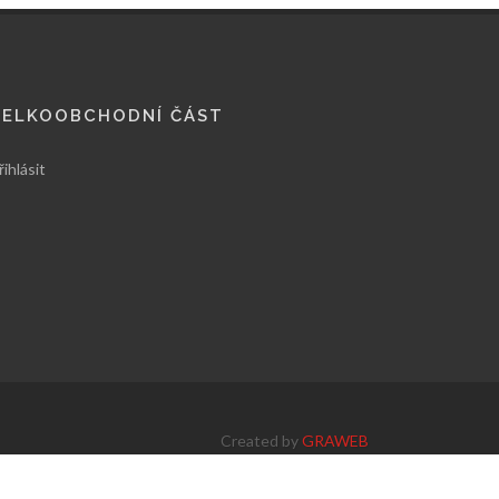
VELKOOBCHODNÍ ČÁST
řihlásit
Created by
GRAWEB