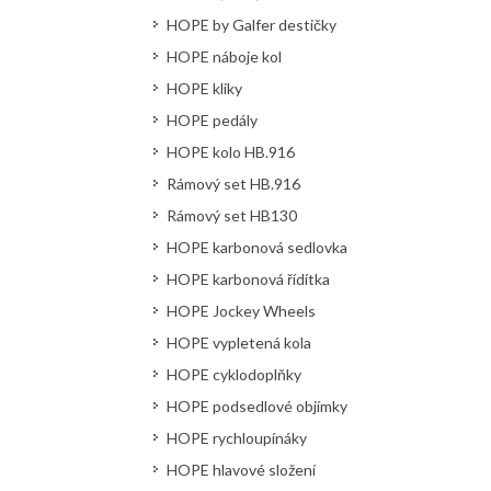
HOPE by Galfer destičky
HOPE náboje kol
HOPE kliky
HOPE pedály
HOPE kolo HB.916
Rámový set HB.916
Rámový set HB130
HOPE karbonová sedlovka
HOPE karbonová řídítka
HOPE Jockey Wheels
HOPE vypletená kola
HOPE cyklodoplňky
HOPE podsedlové objímky
HOPE rychloupínáky
HOPE hlavové složení