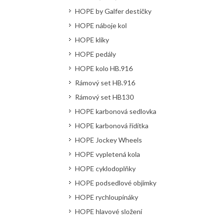
HOPE by Galfer destičky
HOPE náboje kol
HOPE kliky
HOPE pedály
HOPE kolo HB.916
Rámový set HB.916
Rámový set HB130
HOPE karbonová sedlovka
HOPE karbonová řídítka
HOPE Jockey Wheels
HOPE vypletená kola
HOPE cyklodoplňky
HOPE podsedlové objímky
HOPE rychloupínáky
HOPE hlavové složení