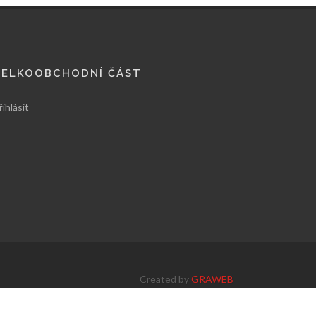
VELKOOBCHODNÍ ČÁST
řihlásit
Created by
GRAWEB