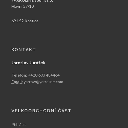
YARROLINE spol. s r.o.
Hlavní 57/10
691 52 Kostice
KONTAKT
Jaroslav Jurášek
Telefon:
+420 603 484464
Email:
yarrow@yarroline.com
VELKOOBCHODNÍ ČÁST
Přihlásit