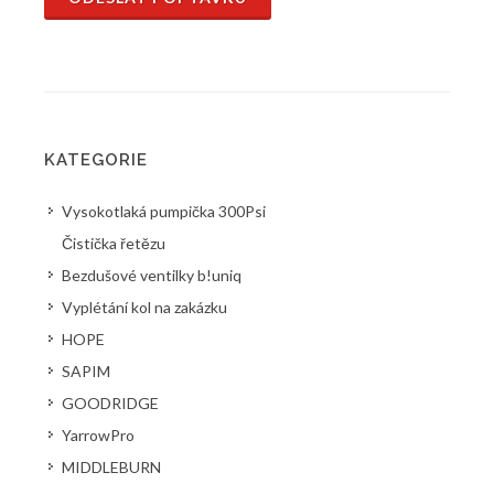
KATEGORIE
Vysokotlaká pumpička 300Psi
Čistička řetězu
Bezdušové ventilky b!uniq
Vyplétání kol na zakázku
HOPE
SAPIM
GOODRIDGE
YarrowPro
MIDDLEBURN